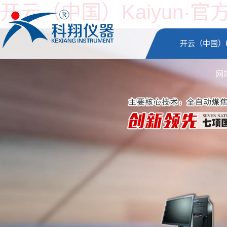
开云（中国）Kaiyun·官
开云（中国）Ka
网