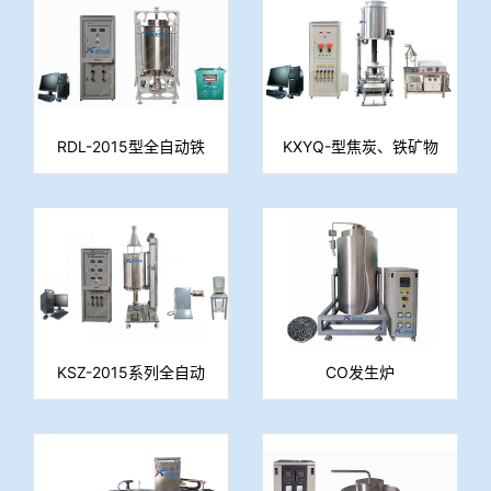
RDL-2015型全自动铁
KXYQ-型焦炭、铁矿物
矿石高温荷重还原软熔
高温冶金性能分析仪
滴落测定仪
KSZ-2015系列全自动
CO发生炉
铁前炉料冶金性能综合
测定仪（TG分析仪）