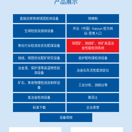
产品展示
冶金渣、保护渣等高温物性检测设备
企业荣誉
直接还原铁用球团检测设备
铁精粉
冶金石灰活性度测定仪
开云（中国）Kaiyun·官方网站-登录入口
开云（中国）Kaiyun·官方网
生球检验及焙烧设备
站-登录入口
矿石、焦炭物理检测及制样设备
球团矿、烧结矿、块矿高温冶
焦化行业检测及优化配煤设备
金性能检测系统
工业分析、测硫仪等
烧结、球团优化配矿研究设备
高炉配吹煤检测设备
冶金渣、保护渣等高温物性检
冶金石灰活性度测定仪
测设备
矿石、焦炭物理检测及制样设
工业分析、测硫仪等
备
氢冶金检测设备
膨润土
标准下载
企业荣誉
设备视频