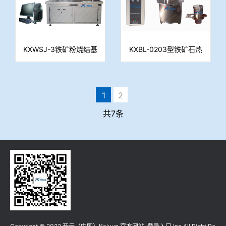
KXWSJ-3铁矿粉烧结基
KXBL-0203型铁矿石热
础性能测定系统
烈指数测定系统
1
2
共7条