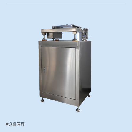
冶金渣、保护渣等高温物性检测设备
企业荣誉
冶金石灰活性度测定仪
开云（中国）Kaiyun·官方网站-登录入口
矿石、焦炭物理检测及制样设备
工业分析、测硫仪等
■
设备原理