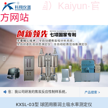
开云（中国）Kaiyun·官
方网站
开云（中国）Kaiyun·官方网站
产品展示
＞
公司简介
开云（中国）Kaiyun·官方网站-登录入口
开云（中国）Kaiyun·官方网站
焦化行业检测及优化配煤设备
企业业绩
球团矿/烧结矿/块矿高温冶金性能检测系统
技术交流
烧结/球团优化配矿研究设备
好消息：我公司研发的焦炭反应性制样系统，全部制样过程机械化操作，
视频观赏
产品搜索 >
高炉配吹煤检测设备
标准下载
KXSL-03型 球团用膨润土吸水率测定仪