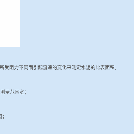
所受阻力不同而引起流速的变化来测定水泥的比表面积。
的测量范围宽；
围；