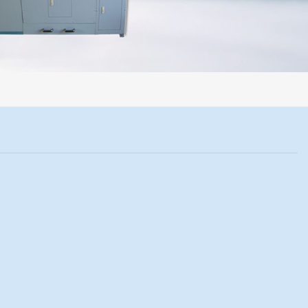
程机械化操作，没有人为误差，焦球形状与人工制焦球法一致或优于人工