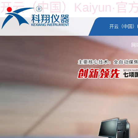
开云（中国）Kaiyun·官
开云（中国）Ka
网