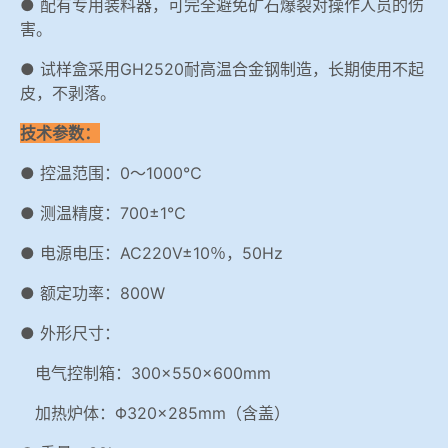
● 配有专用装料器，可完全避免矿石爆裂对操作人员的伤
害。
● 试样盒采用GH2520耐高温合金钢制造，长期使用不起
皮，不剥落。
技术参数：
● 控温范围：0～1000℃
● 测温精度：700±1℃
● 电源电压：AC220V±10％，50Hz
● 额定功率：800W
● 外形尺寸：
电气控制箱：300×550×600mm
加热炉体：Φ320×285mm（含盖）