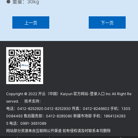
● 重量：30kg
上一页
下一页
Copyright © 2022 开云（中国）Kaiyun·官方网站-登录入口 Inc All Right Re
served. 技术支持：
电话：0412-8252920 0412-8252930 传真：0412-8246602 手机：1305
0084493 售后服务部：0412-8285080 新疆市场部 手机：1864124283
5 电话：0991-3651089
网站部分资源来自互联网公开渠道 如有侵权请及时联系本司删除