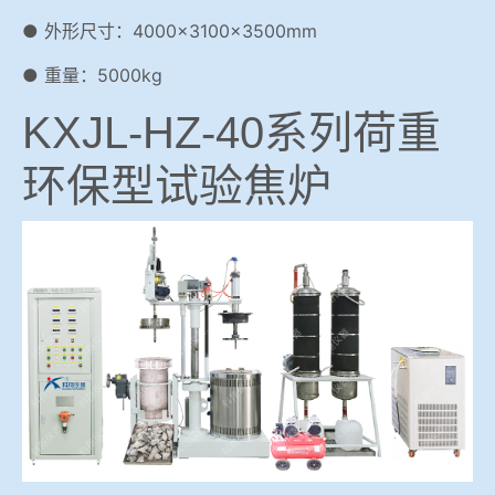
● 外形尺寸：4000×3100×3500mm
● 重量：5000kg
KXJL-HZ-40系列荷重
环保型试验焦炉