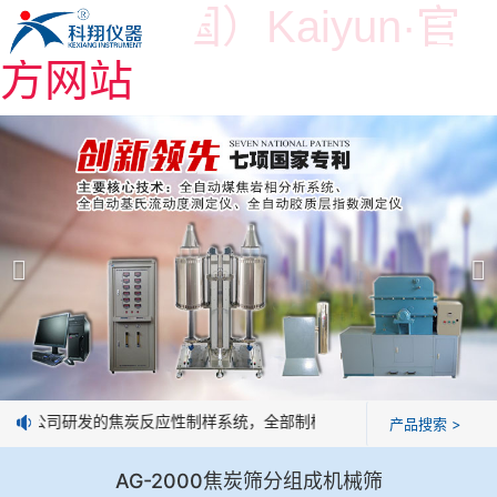
开云（中国）Kaiyun·官
方网站
开云（中国）Kaiyun·官方网站
产品展示
＞
公司简介
开云（中国）Kaiyun·官方网站-登录入口
开云（中国）Kaiyun·官方网站
焦化行业检测及优化配煤设备
企业业绩
球团矿/烧结矿/块矿高温冶金性能检测系统
技术交流
烧结/球团优化配矿研究设备
：我公司研发的焦炭反应性制样系统，全部制样过程机械化操作，没有人
视频观赏
产品搜索 >
高炉配吹煤检测设备
标准下载
AG-2000焦炭筛分组成机械筛