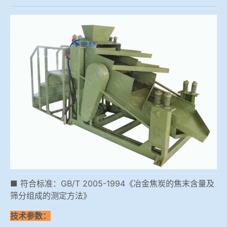
冶金渣、保护渣等高温物性检测设备
企业荣誉
冶金石灰活性度测定仪
开云（中国）Kaiyun·官方网站-登录入口
矿石、焦炭物理检测及制样设备
工业分析、测硫仪等
■ 符合标准：GB/T 2005-1994《冶金焦炭的焦末含量及
筛分组成的测定方法》
技术参数：