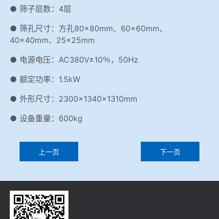
● 筛子层数：4层
● 筛孔尺寸：方孔80×80mm、60×60mm、
40×40mm、25×25mm
● 电源电压：AC380V±10％，50Hz
● 额定功率：1.5kW
● 外形尺寸：2300×1340×1310mm
● 设备重量：600kg
上一页
下一页