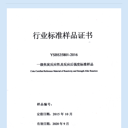
冶金渣、保护渣等高温物性检测设备
企业荣誉
冶金石灰活性度测定仪
开云（中国）Kaiyun·官方网站-登录入口
矿石、焦炭物理检测及制样设备
工业分析、测硫仪等