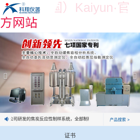
开云（中国）Kaiyun·官
方网站
开云（中国）Kaiyun·官方网站
产品展示
＞
公司简介
开云（中国）Kaiyun·官方网站-登录入口
开云（中国）Kaiyun·官方网站
焦化行业检测及优化配煤设备
企业业绩
球团矿/烧结矿/块矿高温冶金性能检测系统
技术交流
烧结/球团优化配矿研究设备
：我公司研发的焦炭反应性制样系统，全部制样过程机械化操作，没有人
视频观赏
产品搜索 >
高炉配吹煤检测设备
标准下载
证书